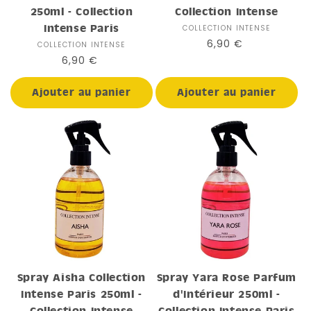
250ml - Collection
Collection Intense
Intense Paris
COLLECTION INTENSE
Distributeur :
Prix
6,90 €
COLLECTION INTENSE
Distributeur :
habituel
Prix
6,90 €
habituel
Ajouter au panier
Ajouter au panier
Spray Aisha Collection
Spray Yara Rose Parfum
Intense Paris 250ml -
d'Intérieur 250ml -
Collection Intense
Collection Intense Paris