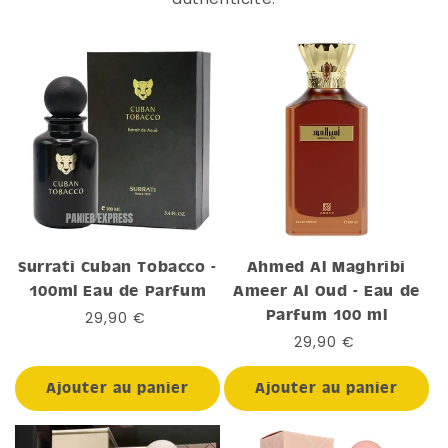
Surrati Cuban Tobacco -
Ahmed Al Maghribi
100ml Eau de Parfum
Ameer Al Oud - Eau de
Parfum 100 ml
Prix
29,90 €
habituel
Prix
29,90 €
habituel
Ajouter au panier
Ajouter au panier