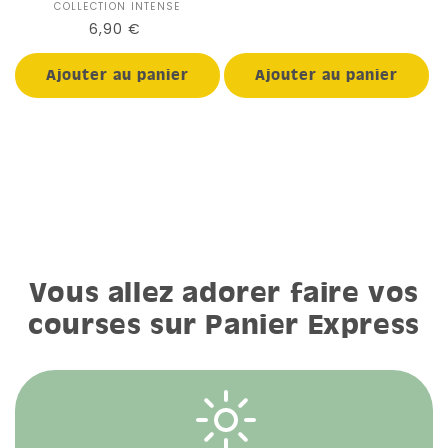
habituel
COLLECTION INTENSE
Distributeur :
Prix
6,90 €
habituel
Ajouter au panier
Ajouter au panier
Vous allez adorer faire vos
courses sur Panier Express