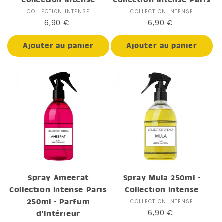
COLLECTION INTENSE
Distributeur :
COLLECTION INTENSE
Distributeur :
Prix
6,90 €
Prix
6,90 €
habituel
habituel
Ajouter au panier
Ajouter au panier
Spray Ameerat
Spray Mula 250ml -
Collection Intense Paris
Collection Intense
250ml - Parfum
COLLECTION INTENSE
Distributeur :
Prix
6,90 €
d'Intérieur