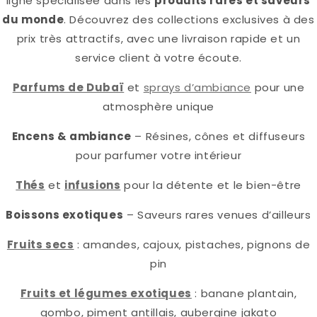
ligne spécialisée dans les
produits rares et saveurs
du monde
. Découvrez des collections exclusives à des
prix très attractifs, avec une livraison rapide et un
service client à votre écoute.
Parfums de Dubaï
et
sprays d’ambiance
pour une
atmosphère unique
Encens & ambiance
– Résines, cônes et diffuseurs
pour parfumer votre intérieur
Thés
et
infusions
pour la détente et le bien-être
Boissons exotiques
– Saveurs rares venues d’ailleurs
Fruits secs
: amandes, cajoux, pistaches, pignons de
pin
Fruits et légumes exotiques
: banane plantain,
gombo, piment antillais, aubergine jakato