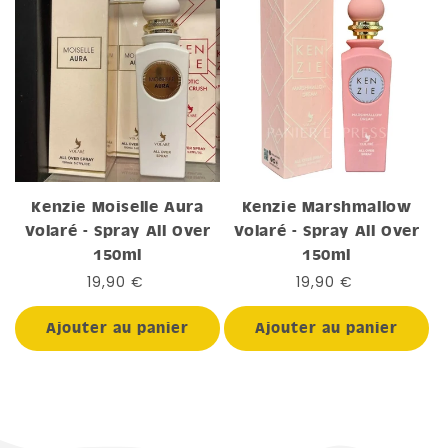
Kenzie Moiselle Aura
Kenzie Marshmallow
Volaré - Spray All Over
Volaré - Spray All Over
150ml
150ml
Prix
19,90 €
Prix
19,90 €
habituel
habituel
Ajouter au panier
Ajouter au panier