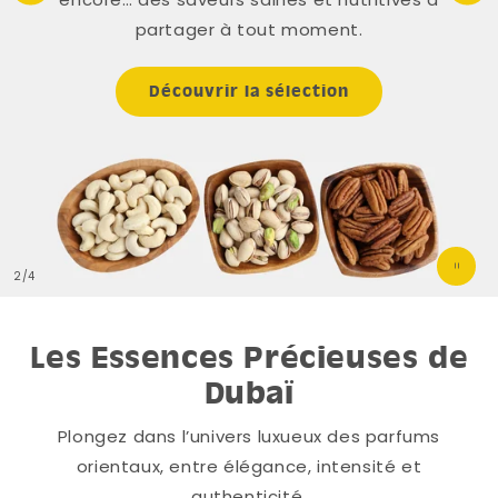
partager à tout moment.
Découvrir la sélection
de
2
/
4
Les Essences Précieuses de
Dubaï
Plongez dans l’univers luxueux des parfums
orientaux, entre élégance, intensité et
authenticité.