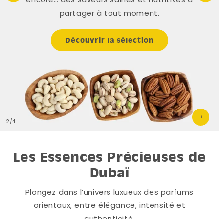
partager à tout moment.
Découvrir la sélection
de
2
/
4
Les Essences Précieuses de
Dubaï
Plongez dans l’univers luxueux des parfums
orientaux, entre élégance, intensité et
authenticité.