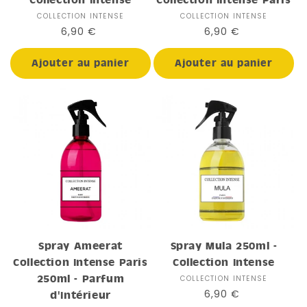
COLLECTION INTENSE
Distributeur :
COLLECTION INTENSE
Distributeur :
Prix
6,90 €
Prix
6,90 €
habituel
habituel
Ajouter au panier
Ajouter au panier
Spray Ameerat
Spray Mula 250ml -
Collection Intense Paris
Collection Intense
250ml - Parfum
COLLECTION INTENSE
Distributeur :
Prix
6,90 €
d'Intérieur