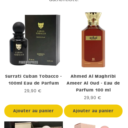
Surrati Cuban Tobacco -
Ahmed Al Maghribi
100ml Eau de Parfum
Ameer Al Oud - Eau de
Parfum 100 ml
Prix
29,90 €
habituel
Prix
29,90 €
habituel
Ajouter au panier
Ajouter au panier