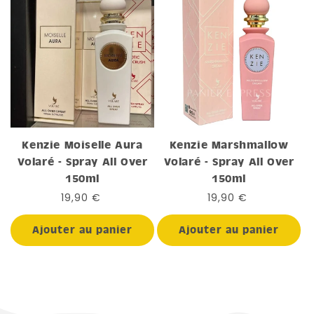
Kenzie Moiselle Aura
Kenzie Marshmallow
Volaré - Spray All Over
Volaré - Spray All Over
150ml
150ml
Prix
19,90 €
Prix
19,90 €
habituel
habituel
Ajouter au panier
Ajouter au panier