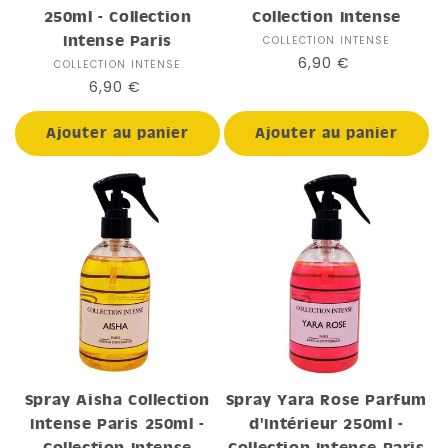
250ml - Collection
Collection Intense
Intense Paris
COLLECTION INTENSE
Distributeur :
Prix
6,90 €
COLLECTION INTENSE
Distributeur :
habituel
Prix
6,90 €
habituel
Ajouter au panier
Ajouter au panier
Spray Aisha Collection
Spray Yara Rose Parfum
Intense Paris 250ml -
d'Intérieur 250ml -
Collection Intense
Collection Intense Paris