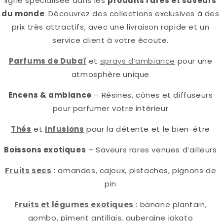
ligne spécialisée dans les
produits rares et saveurs
du monde
. Découvrez des collections exclusives à des
prix très attractifs, avec une livraison rapide et un
service client à votre écoute.
Parfums de Dubaï
et
sprays d’ambiance
pour une
atmosphère unique
Encens & ambiance
– Résines, cônes et diffuseurs
pour parfumer votre intérieur
Thés
et
infusions
pour la détente et le bien-être
Boissons exotiques
– Saveurs rares venues d’ailleurs
Fruits secs
: amandes, cajoux, pistaches, pignons de
pin
Fruits et légumes exotiques
: banane plantain,
gombo, piment antillais, aubergine jakato