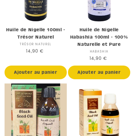
Huile de Nigelle 100ml -
Huile de Nigelle
Trésor Naturel
Habashia 100ml - 100%
Naturelle et Pure
TRÉSOR NATUREL
Distributeur :
Prix
14,90 €
HABASHIA
Distributeur :
habituel
Prix
14,90 €
habituel
Ajouter au panier
Ajouter au panier