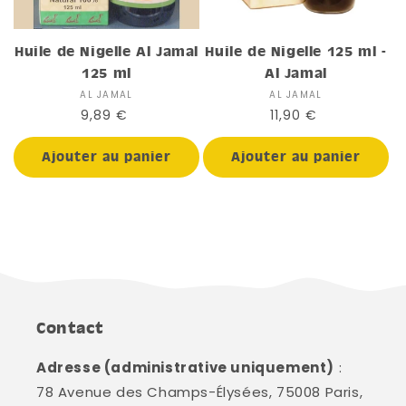
Huile de Nigelle Al Jamal
Huile de Nigelle 125 ml -
125 ml
Al Jamal
AL JAMAL
Distributeur :
AL JAMAL
Distributeur :
Prix
9,89 €
Prix
11,90 €
habituel
habituel
Ajouter au panier
Ajouter au panier
Contact
Adresse (administrative uniquement)
:
78 Avenue des Champs-Élysées, 75008 Paris,