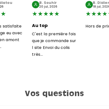
idiatou
B. Souhir
B. Didie
026
20 jul, 2026
18 jul, 202
★
★
★
★
★
★
★
★
★
★
★
Au top
s satisfaite
Hors de pri
nge eu avec
C'est la première fois
e en amont
que je commande sur
.
l site Envoi du colis
très...
Vos questions