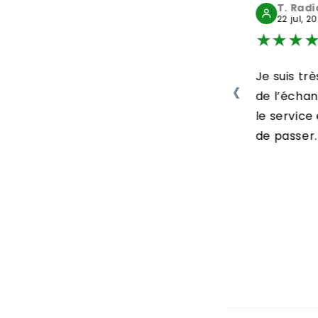
L. Michèle
T. Rad
29 jul, 2026
22 jul, 2
★
★
★
★
★
★
★
★
Bonjour Colis arrivé
Je suis trè
‹
en parfait état . Bien
de l’écha
protégé. Délai
le servic
respecté....
de passer..