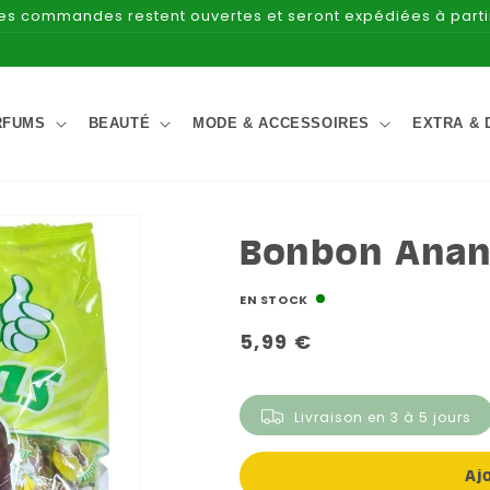
Les commandes restent ouvertes et seront expédiées à part
RFUMS
BEAUTÉ
MODE & ACCESSOIRES
EXTRA & 
Bonbon Anana
EN STOCK
Prix
5,99 €
habituel
Livraison en 3 à 5 jours
Aj