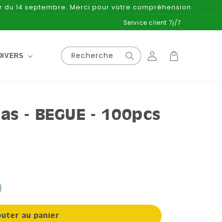
ir du 14 septembre. Merci pour votre compréhension.
Service client 7j/7
Connexion
Panier
Recherche
DIVERS
s - BEGUE - 100pcs
outer au panier