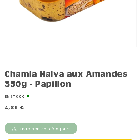
Chamia Halva aux Amandes
350g - Papillon
EN STOCK
Prix
4,89 €
habituel
Livraison en 3 à 5 jours