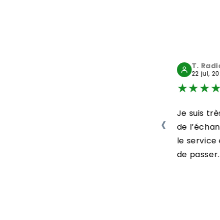
L. Michèle
T. Rad
29 jul, 2026
22 jul, 2
★
★
★
★
★
★
★
★
Bonjour Colis arrivé
Je suis trè
‹
en parfait état . Bien
de l’écha
protégé. Délai
le servic
respecté....
de passer..