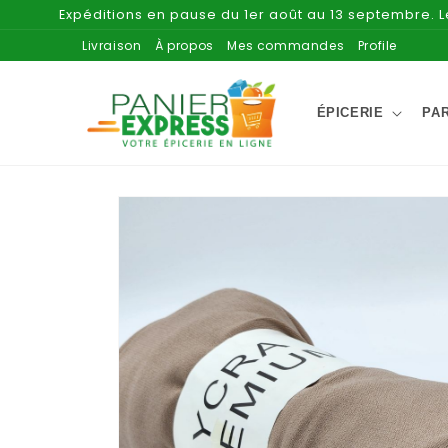
et
Expéditions en pause du 1er août au 13 septembre. 
passer
au
Livraison
À propos
Mes commandes
Profile
contenu
ÉPICERIE
PA
Passer aux
informations
produits