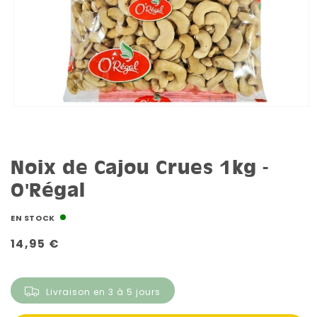
Noix de Cajou Crues 1kg -
O'Régal
EN STOCK
Prix
14,95 €
habituel
Livraison en 3 à 5 jours