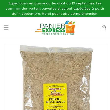
et
Expéditions en pause du 1er août au 13 septembre. Les
passer
commandes restent ouvertes et seront expédiées à partir
au
contenu
du 14 septembre. Merci pour votre compréhension.
Panier
Passer aux
informations
produits