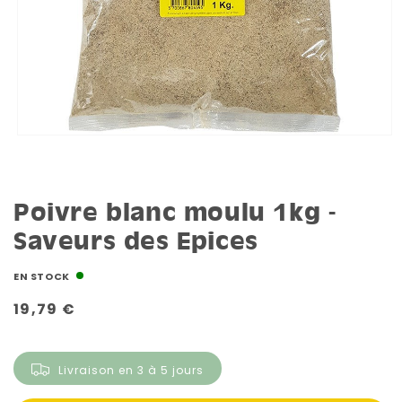
Poivre blanc moulu 1kg -
Saveurs des Epices
EN STOCK
Prix
19,79 €
habituel
Livraison en 3 à 5 jours