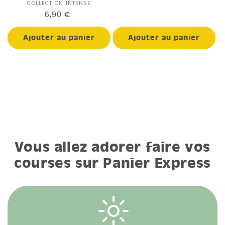
habituel
COLLECTION INTENSE
Distributeur :
Prix
6,90 €
habituel
Ajouter au panier
Ajouter au panier
Vous allez adorer faire vos
courses sur Panier Express