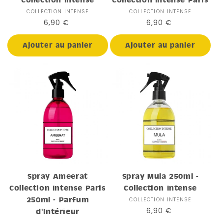
COLLECTION INTENSE
Distributeur :
COLLECTION INTENSE
Distributeur :
Prix
6,90 €
Prix
6,90 €
habituel
habituel
Ajouter au panier
Ajouter au panier
Spray Ameerat
Spray Mula 250ml -
Collection Intense Paris
Collection Intense
250ml - Parfum
COLLECTION INTENSE
Distributeur :
Prix
6,90 €
d'Intérieur