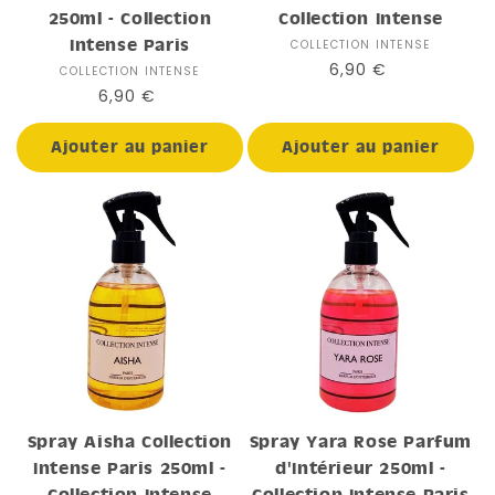
250ml - Collection
Collection Intense
Intense Paris
COLLECTION INTENSE
Distributeur :
Prix
6,90 €
COLLECTION INTENSE
Distributeur :
habituel
Prix
6,90 €
habituel
Ajouter au panier
Ajouter au panier
Spray Aisha Collection
Spray Yara Rose Parfum
Intense Paris 250ml -
d'Intérieur 250ml -
Collection Intense
Collection Intense Paris