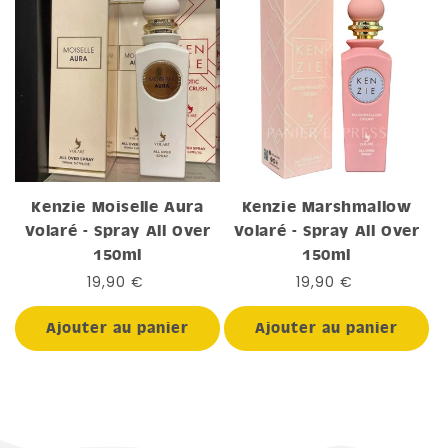
Kenzie Moiselle Aura
Kenzie Marshmallow
Volaré - Spray All Over
Volaré - Spray All Over
150ml
150ml
Prix
19,90 €
Prix
19,90 €
habituel
habituel
Ajouter au panier
Ajouter au panier