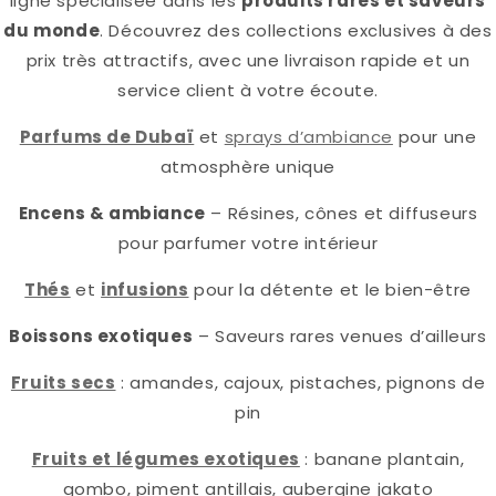
ligne spécialisée dans les
produits rares et saveurs
du monde
. Découvrez des collections exclusives à des
prix très attractifs, avec une livraison rapide et un
service client à votre écoute.
Parfums de Dubaï
et
sprays d’ambiance
pour une
atmosphère unique
Encens & ambiance
– Résines, cônes et diffuseurs
pour parfumer votre intérieur
Thés
et
infusions
pour la détente et le bien-être
Boissons exotiques
– Saveurs rares venues d’ailleurs
Fruits secs
: amandes, cajoux, pistaches, pignons de
pin
Fruits et légumes exotiques
: banane plantain,
gombo, piment antillais, aubergine jakato