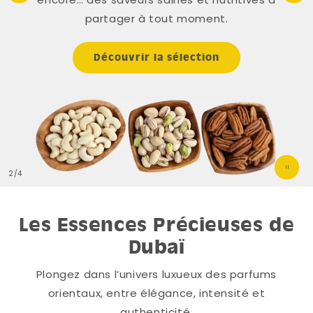
partager à tout moment.
Découvrir la sélection
de
2
/
4
Les Essences Précieuses de
Dubaï
Plongez dans l’univers luxueux des parfums
orientaux, entre élégance, intensité et
authenticité.