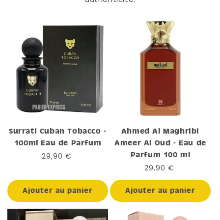
Surrati Cuban Tobacco -
Ahmed Al Maghribi
100ml Eau de Parfum
Ameer Al Oud - Eau de
Parfum 100 ml
Prix
29,90 €
habituel
Prix
29,90 €
habituel
Ajouter au panier
Ajouter au panier