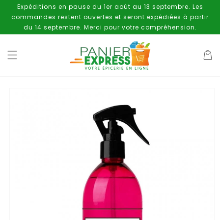
et
Expéditions en pause du 1er août au 13 septembre. Les
passer
commandes restent ouvertes et seront expédiées à partir
au
contenu
du 14 septembre. Merci pour votre compréhension.
Panier
Passer aux
informations
produits