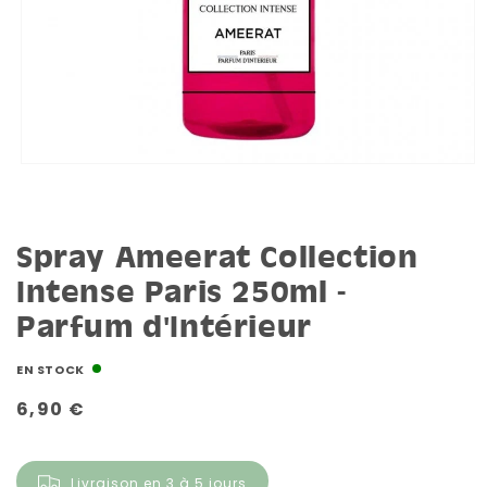
Spray Ameerat Collection
Intense Paris 250ml -
Parfum d'Intérieur
EN STOCK
Prix
6,90 €
habituel
Livraison en 3 à 5 jours