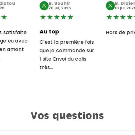
idiatou
B. Souhir
B. Didie
026
20 jul, 2026
18 jul, 202
★
★
★
★
★
★
★
★
★
★
★
Au top
s satisfaite
Hors de pri
nge eu avec
C'est la première fois
e en amont
que je commande sur
.
l site Envoi du colis
très...
Vos questions