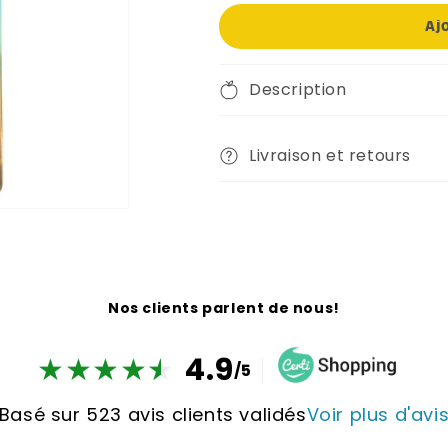
Aj
Description
Livraison et retours
Nos clients parlent de nous!
★
★
★
★
★
★
4.9
/5
Basé sur 523 avis clients validés
Voir plus d'avi