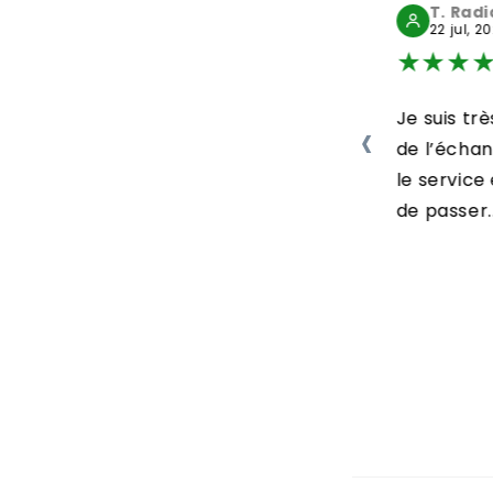
L. Michèle
T. Rad
29 jul, 2026
22 jul, 2
★
★
★
★
★
★
★
★
Bonjour Colis arrivé
Je suis trè
‹
en parfait état . Bien
de l’écha
protégé. Délai
le servic
respecté....
de passer..