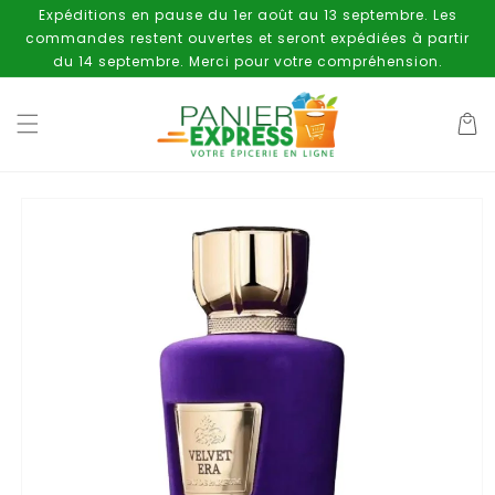
et
Expéditions en pause du 1er août au 13 septembre. Les
passer
commandes restent ouvertes et seront expédiées à partir
au
contenu
du 14 septembre. Merci pour votre compréhension.
Panier
Passer aux
informations
produits